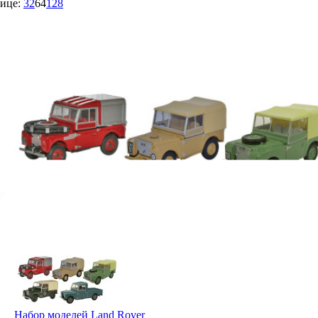
ице:
32
64
128
Набор моделей Land Rover