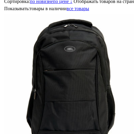
Сортировка:
по новизне
по цене ↓
Отображать товаров на стран
Показывать:
товары в наличии
все товары