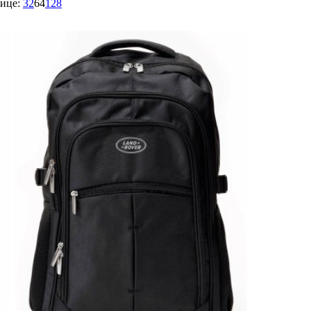
ице:
32
64
128