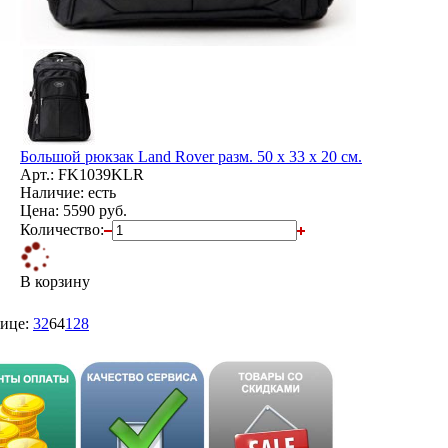
Большой рюкзак Land Rover разм. 50 х 33 х 20 см.
Арт.: FK1039KLR
Наличие: есть
Цена:
5590 руб.
Количество:
В корзину
ице:
32
64
128