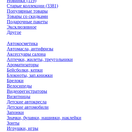
Новинки (119)
Старые коллекции (3381)
Популярные товары
Товары со скидками
Подарочные пакеты
Эксклюзивное
Другое
Автокосметика
Автомасла, антифризы
Аксессуары салона
Аптечки, жилеты, треугольники
Ароматизаторы
Бейсболки, кепки
Блокноты, зап.книжки
Брелоки
Велосипеды
Видеорегистраторы
Визитницы
Детские автокресла
Детские автомобили
Запонки
Значки, булавки, нашивки, наклейки
Зонты
Игрушки, игры