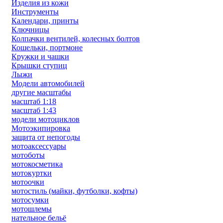
Изделия из кожи
Инструменты
Календари, принты
Ключницы
Колпачки вентилей, колесных болтов
Кошельки, портмоне
Кружки и чашки
Крышки ступиц
Лыжи
Модели автомобилей
другие масштабы
масштаб 1:18
масштаб 1:43
модели мотоциклов
Мотоэкипировка
защита от непогоды
мотоаксессуары
мотоботы
мотокосметика
мотокуртки
мотоочки
мотостиль (майки, футболки, кофты)
мотосумки
мотошлемы
нательное бельё