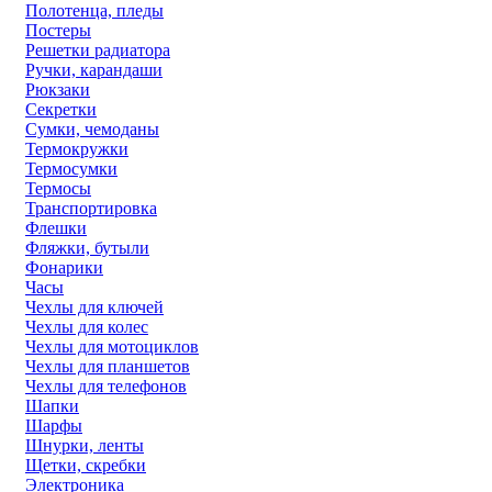
Полотенца, пледы
Постеры
Решетки радиатора
Ручки, карандаши
Рюкзаки
Секретки
Сумки, чемоданы
Термокружки
Термосумки
Термосы
Транспортировка
Флешки
Фляжки, бутыли
Фонарики
Часы
Чехлы для ключей
Чехлы для колес
Чехлы для мотоциклов
Чехлы для планшетов
Чехлы для телефонов
Шапки
Шарфы
Шнурки, ленты
Щетки, скребки
Электроника