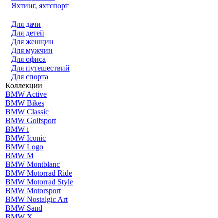
Яхтинг, яхтспорт
Для дачи
Для детей
Для женщин
Для мужчин
Для офиса
Для путешествий
Для спорта
Коллекции
BMW Active
BMW Bikes
BMW Classic
BMW Golfsport
BMW i
BMW Iconic
BMW Logo
BMW M
BMW Montblanc
BMW Motorrad Ride
BMW Motorrad Style
BMW Motorsport
BMW Nostalgic Art
BMW Sand
BMW X