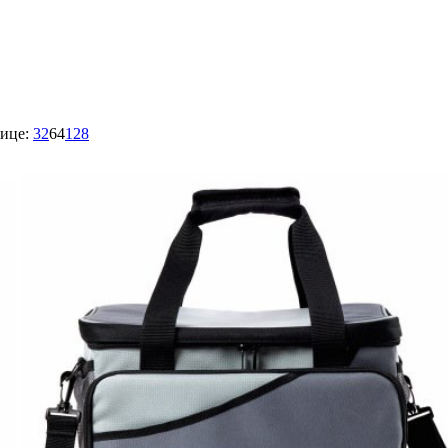
ице:
32
64
128