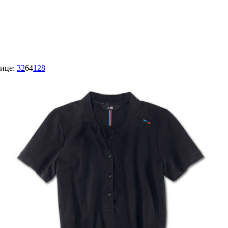
ице:
32
64
128