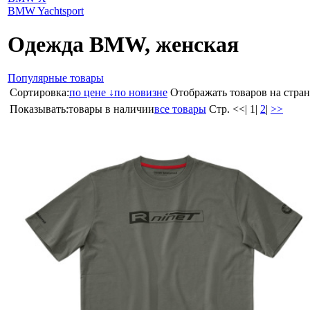
BMW Yachtsport
Одежда BMW, женская
Популярные товары
Сортировка:
по цене ↓
по новизне
Отображать товаров на стран
Показывать:
товары в наличии
все товары
Стр.
<<
|
1
|
2
|
>>