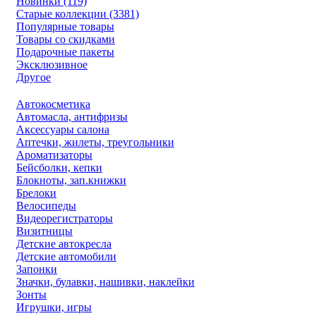
Новинки (119)
Старые коллекции (3381)
Популярные товары
Товары со скидками
Подарочные пакеты
Эксклюзивное
Другое
Автокосметика
Автомасла, антифризы
Аксессуары салона
Аптечки, жилеты, треугольники
Ароматизаторы
Бейсболки, кепки
Блокноты, зап.книжки
Брелоки
Велосипеды
Видеорегистраторы
Визитницы
Детские автокресла
Детские автомобили
Запонки
Значки, булавки, нашивки, наклейки
Зонты
Игрушки, игры