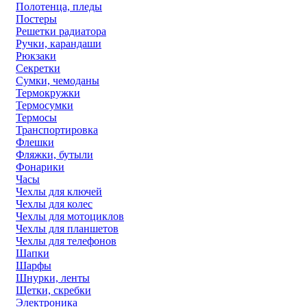
Полотенца, пледы
Постеры
Решетки радиатора
Ручки, карандаши
Рюкзаки
Секретки
Сумки, чемоданы
Термокружки
Термосумки
Термосы
Транспортировка
Флешки
Фляжки, бутыли
Фонарики
Часы
Чехлы для ключей
Чехлы для колес
Чехлы для мотоциклов
Чехлы для планшетов
Чехлы для телефонов
Шапки
Шарфы
Шнурки, ленты
Щетки, скребки
Электроника