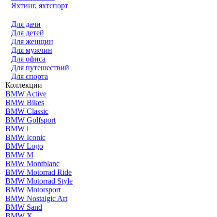
Яхтинг, яхтспорт
Для дачи
Для детей
Для женщин
Для мужчин
Для офиса
Для путешествий
Для спорта
Коллекции
BMW Active
BMW Bikes
BMW Classic
BMW Golfsport
BMW i
BMW Iconic
BMW Logo
BMW M
BMW Montblanc
BMW Motorrad Ride
BMW Motorrad Style
BMW Motorsport
BMW Nostalgic Art
BMW Sand
BMW X