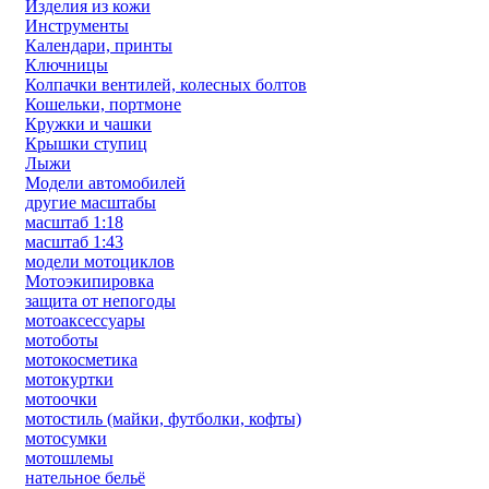
Изделия из кожи
Инструменты
Календари, принты
Ключницы
Колпачки вентилей, колесных болтов
Кошельки, портмоне
Кружки и чашки
Крышки ступиц
Лыжи
Модели автомобилей
другие масштабы
масштаб 1:18
масштаб 1:43
модели мотоциклов
Мотоэкипировка
защита от непогоды
мотоаксессуары
мотоботы
мотокосметика
мотокуртки
мотоочки
мотостиль (майки, футболки, кофты)
мотосумки
мотошлемы
нательное бельё