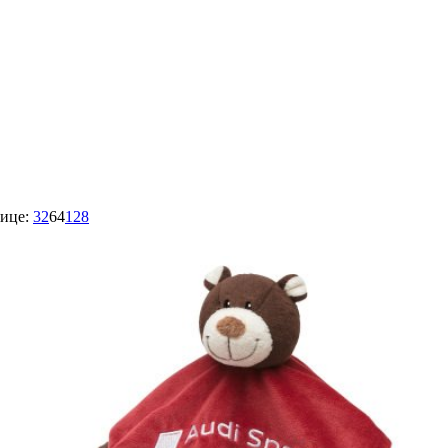
ице:
32
64
128