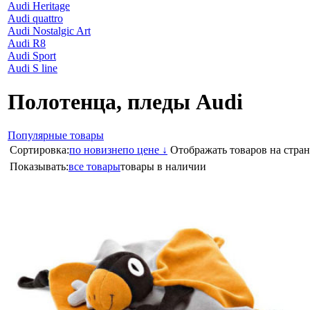
Audi Heritage
Audi quattro
Audi Nostalgic Art
Audi R8
Audi Sport
Audi S line
Полотенца, пледы Audi
Популярные товары
Сортировка:
по новизне
по цене ↓
Отображать товаров на стран
Показывать:
все товары
товары в наличии