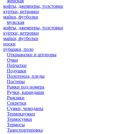
женская
кофты, джемперы, толстовки
куртки, ветровки
майки, футболки
мужская
кофты, джемперы, толстовки
куртки, ветровки
майки, футболки
носки
рубашки, поло
Открывалки и штопоры
Очки
Перчатки
Подушки
Полотенца, пледы
Постеры
Рамки под номера
Ручки, карандаши
Рюкзаки
Секретки
Сумки, чемоданы
Термокружки
Термосумки
Термосы
Транспортировка