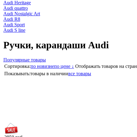
Audi Heritage
Audi quattro
Audi Nostalgic Art
Audi R8
Audi Sport
Audi S line
Ручки, карандаши Audi
Популярные товары
Сортировка:
по новизне
по цене ↓
Отображать товаров на стран
Показывать:
товары в наличии
все товары