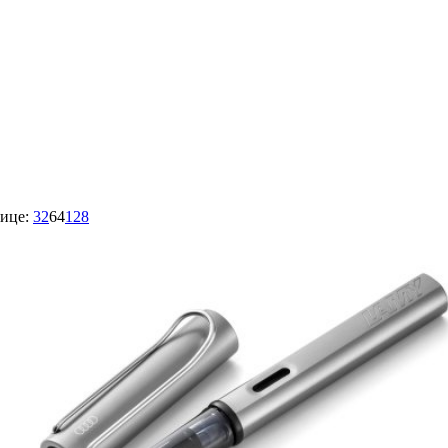
ице:
32
64
128