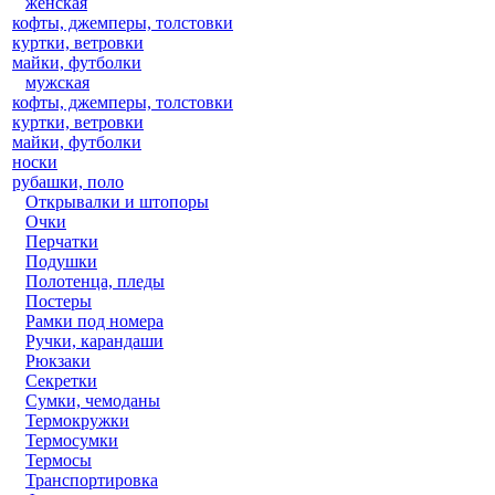
женская
кофты, джемперы, толстовки
куртки, ветровки
майки, футболки
мужская
кофты, джемперы, толстовки
куртки, ветровки
майки, футболки
носки
рубашки, поло
Открывалки и штопоры
Очки
Перчатки
Подушки
Полотенца, пледы
Постеры
Рамки под номера
Ручки, карандаши
Рюкзаки
Секретки
Сумки, чемоданы
Термокружки
Термосумки
Термосы
Транспортировка