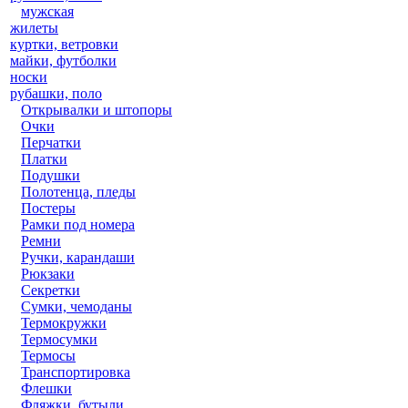
мужская
жилеты
куртки, ветровки
майки, футболки
носки
рубашки, поло
Открывалки и штопоры
Очки
Перчатки
Платки
Подушки
Полотенца, пледы
Постеры
Рамки под номера
Ремни
Ручки, карандаши
Рюкзаки
Секретки
Сумки, чемоданы
Термокружки
Термосумки
Термосы
Транспортировка
Флешки
Фляжки, бутыли