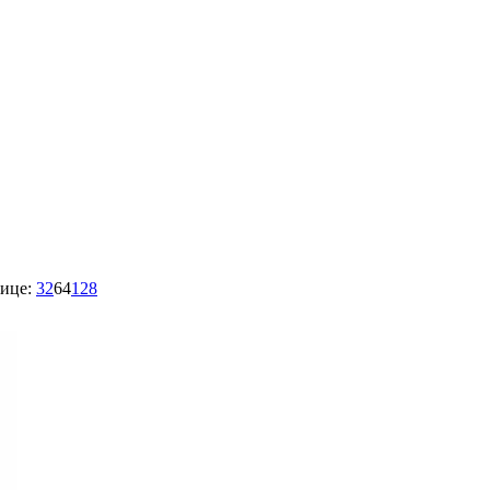
ице:
32
64
128