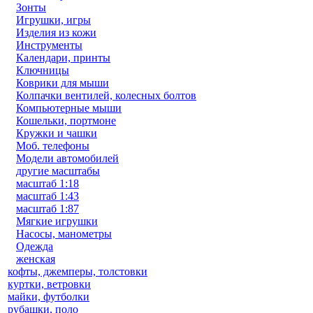
Зонты
Игрушки, игры
Изделия из кожи
Инструменты
Календари, принты
Ключницы
Коврики для мыши
Колпачки вентилей, колесных болтов
Компьютерные мыши
Кошельки, портмоне
Кружки и чашки
Моб. телефоны
Модели автомобилей
другие масштабы
масштаб 1:18
масштаб 1:43
масштаб 1:87
Мягкие игрушки
Насосы, манометры
Одежда
женская
кофты, джемперы, толстовки
куртки, ветровки
майки, футболки
рубашки, поло