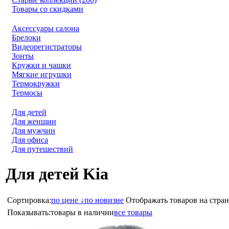
Товары со скидками
Аксессуары салона
Брелоки
Видеорегистраторы
Зонты
Кружки и чашки
Мягкие игрушки
Термокружки
Термосы
Для детей
Для женщин
Для мужчин
Для офиса
Для путешествий
Для детей Kia
Сортировка:
по цене ↓
по новизне
Отображать товаров на стран
Показывать:
товары в наличии
все товары