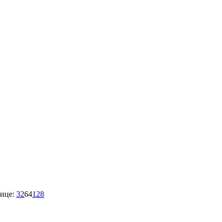
ице:
32
64
128