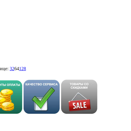
ице:
32
64
128