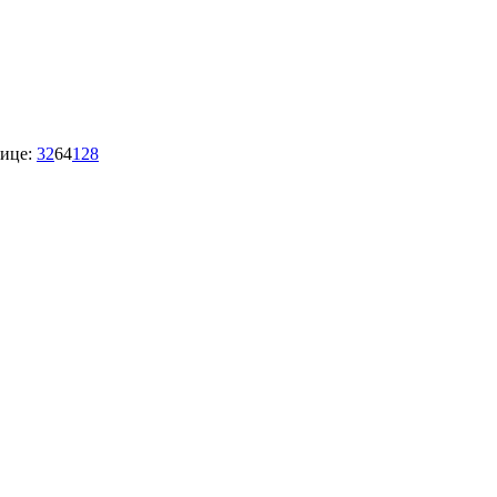
ице:
32
64
128