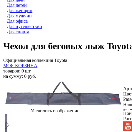
Для детей
Для женщин
Для мужчин
Для офиса
Для путешествий
Для спорта
Чехол для беговых лыж Toyota
Официальная коллекция Toyota
МОЯ КОРЗИНА
товаров:
0
шт.
на сумму:
0
руб.
Арт
Цве
Разм
Нал
доста
Увеличить изображение
Пон
Расс