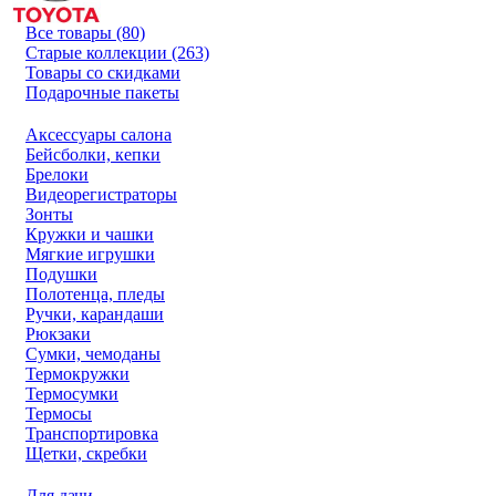
Все товары (80)
Старые коллекции (263)
Товары со скидками
Подарочные пакеты
Аксессуары салона
Бейсболки, кепки
Брелоки
Видеорегистраторы
Зонты
Кружки и чашки
Мягкие игрушки
Подушки
Полотенца, пледы
Ручки, карандаши
Рюкзаки
Сумки, чемоданы
Термокружки
Термосумки
Термосы
Транспортировка
Щетки, скребки
Для дачи