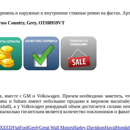
 ремень и наружные и внутренние стяжные ремни на фастах. А
ross Country, Grey, OTH8959VT
в, вместе с GM и Volkswagen. Причем необходимо заметить, чт
hatsu и Subaru имеют небольшие продажи в мировом масштабе
auxhall), а у Volkswagen рекордный объем достигается силами неп
ь насколько гигантским является количество поклонников и фанат
XEED
Fiat
Ford
Geely
Great Wall Motors
Harley-Davidson
Haval
Honda