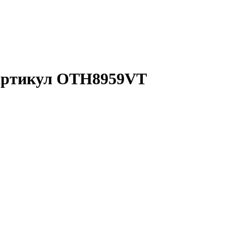
, артикул OTH8959VT