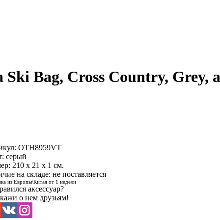
 Ski Bag, Cross Country, Grey
икул:
OTH8959VT
т: серый
ер: 210 х 21 х 1 см.
ичие на складе:
не поставляется
вка из Европы\Китая от 1 недели
равился аксессуар?
кажи о нем друзьям!