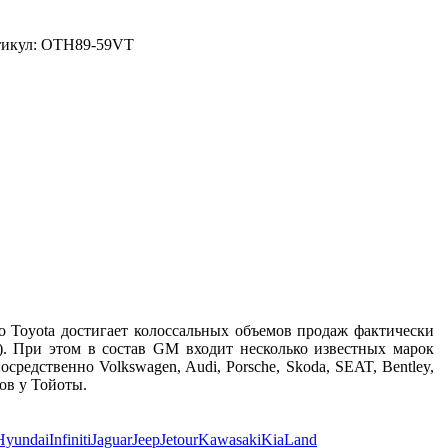
ртикул: OTH89-59VT
о Toyota достигает колоссальных объемов продаж фактически
). При этом в состав GM входит несколько известных марок
осредственно Volkswagen, Audi, Porsche, Skoda, SEAT, Bentley,
ов у Тойоты.
Hyundai
Infiniti
Jaguar
Jeep
Jetour
Kawasaki
Kia
Land