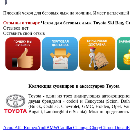
Плоский чехол для беговых лыж на молнии. Имеет наплечный
Отзывы о товаре
Чехол для беговых лыж Toyota Ski Bag, C
Отзывов нет
Оставить свой отзыв
Коллекция сувениров и аксессуаров Toyota
Toyota - один из трех лидирующих автоконцерно
двумя брендами - собой и Лексусом (
Scion, Dai
(Buick, Cadillac, Chevrolet, GMC, Holden, Opel, V
Bugatti, Lamborghini и Scania). Можно представит
Acura
Alfa Romeo
Audi
BMW
Cadillac
Changan
Chery
Citroen
Ducati
E