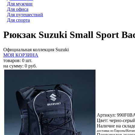
Для мужчин
Для офиса
Для путешествий
Для спорта
Рюкзак Suzuki Small Sport B
Официальная коллекция Suzuki
МОЯ КОРЗИНА
товаров:
0
шт.
на сумму:
0
руб.
Артикул:
990F0B
Цвет: черно-серы
Наличие на склад
доставка из Европы\Китая
Понравился аксес