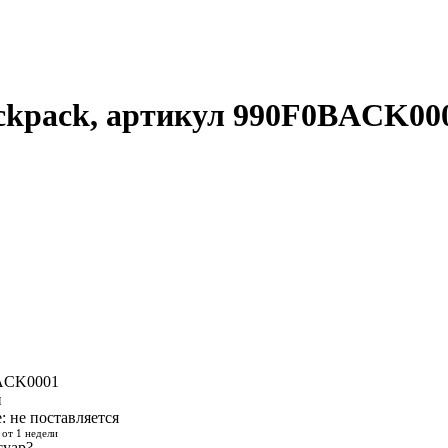
ackpack, артикул 990F0BACK00
ACK0001
й
е:
не поставляется
 от 1 недели
суар?