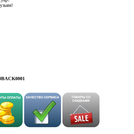
узьям!
0F0BACK0001