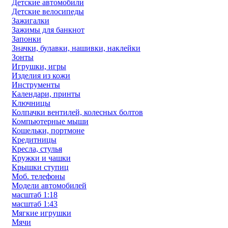
Детские автомобили
Детские велосипеды
Зажигалки
Зажимы для банкнот
Запонки
Значки, булавки, нашивки, наклейки
Зонты
Игрушки, игры
Изделия из кожи
Инструменты
Календари, принты
Ключницы
Колпачки вентилей, колесных болтов
Компьютерные мыши
Кошельки, портмоне
Кредитницы
Кресла, стулья
Кружки и чашки
Крышки ступиц
Моб. телефоны
Модели автомобилей
масштаб 1:18
масштаб 1:43
Мягкие игрушки
Мячи