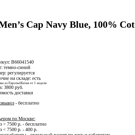
Men’s Cap Navy Blue, 100% Cot
икул:
B66041540
т: темно-синий
ер: регулируется
ичие на складе:
есть
вка из Европы\Китая от 1 недели
а:
3800
руб.
имость доставки
овывоз
- бесплатно
ьером по Москве:
з > 7500 р. - бесплатно
з < 7500 р. - 400 р.
ногабариты - отдельный расчет по весу и габаритам